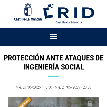
Pasar
al
contenido
principal
PROTECCIÓN ANTE ATAQUES DE
INGENIERÍA SOCIAL
Mié, 21/05/2025 - 18:30
-
Mié, 21/05/2025 - 20:00