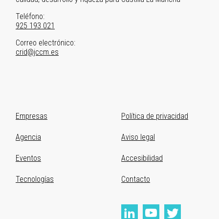
Teléfono:
925 193 021
Correo electrónico:
crid@jccm.es
Primer
Empresas
Segundo
Política de privacidad
menú
menú
Agencia
Aviso legal
del
del
pie
pie
Eventos
Accesibilidad
Tecnologías
Contacto
Redes