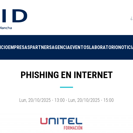
M
de
la
ca
avegación
ICIO
EMPRESAS
PARTNERS
AGENCIA
EVENTOS
LABORATORIO
NOTICI
rincipal
PHISHING EN INTERNET
Lun, 20/10/2025 - 13:00
-
Lun, 20/10/2025 - 15:00