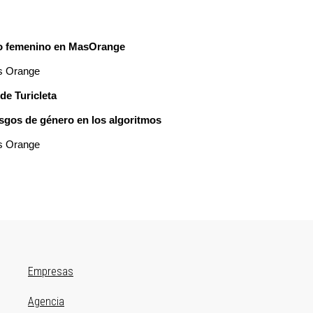
nto femenino en MasOrange
as Orange
de Turicleta
esgos de género en los algoritmos
as Orange
Primer
Empresas
menú
Agencia